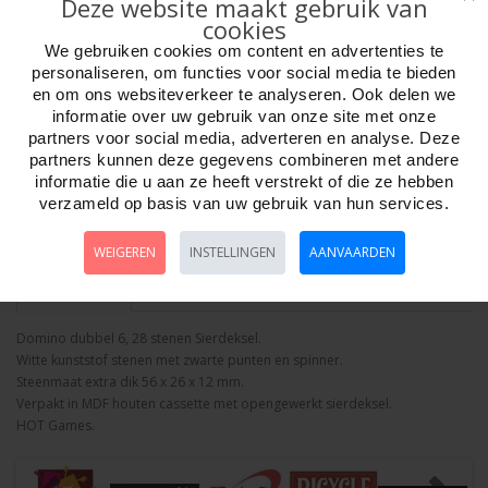
Deze website maakt gebruik van
cookies
We gebruiken cookies om content en advertenties te
Week ?
personaliseren, om functies voor social media te bieden
en om ons websiteverkeer te analyseren. Ook delen we
informatie over uw gebruik van onze site met onze
Aantal
partners voor social media, adverteren en analyse. Deze
partners kunnen deze gegevens combineren met andere
informatie die u aan ze heeft verstrekt of die ze hebben
verzameld op basis van uw gebruik van hun services.
Bestellen
WEIGEREN
INSTELLINGEN
AANVAARDEN
Omschrijving
Foto hoge resolutie
Details
Domino dubbel 6, 28 stenen Sierdeksel.
Witte kunststof stenen met zwarte punten en spinner.
Steenmaat extra dik 56 x 26 x 12 mm.
Verpakt in MDF houten cassette met opengewerkt sierdeksel.
HOT Games.