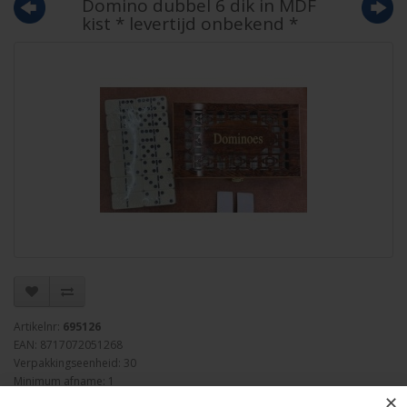
Domino dubbel 6 dik in MDF
kist * levertijd onbekend *
Artikelnr:
695126
EAN: 8717072051268
Verpakkingseenheid: 30
Minimum afname: 1
✕
Merk:
HOT Games