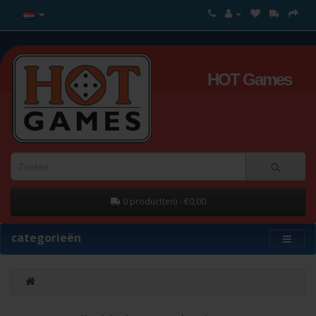
HOT Games
0 product(en) - €0,00
categorieën