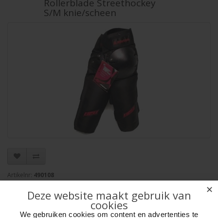
Rollerblade Streethockey
S/M knie/scheen
Artikelnr:
490108
EAN: 023044003523
✕
Deze website maakt gebruik van
Verpakkingseenheid: 10
cookies
Minimum afname: 1
Merk:
HOT Sports + Toys
We gebruiken cookies om content en advertenties te