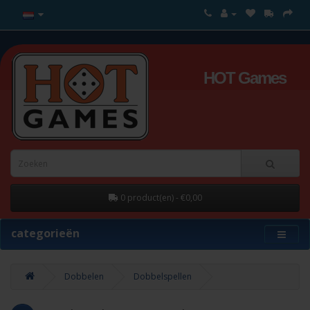
HOT Games
0 product(en) - €0,00
categorieën
Dobbelen
Dobbelspellen