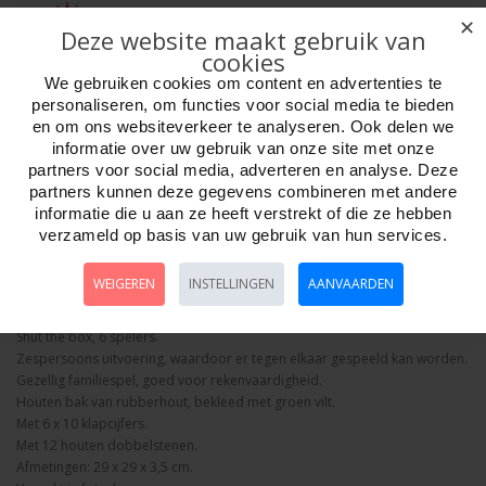
✕
Deze website maakt gebruik van
cookies
We gebruiken cookies om content en advertenties te
personaliseren, om functies voor social media te bieden
en om ons websiteverkeer te analyseren. Ook delen we
Aantal
informatie over uw gebruik van onze site met onze
partners voor social media, adverteren en analyse. Deze
partners kunnen deze gegevens combineren met andere
informatie die u aan ze heeft verstrekt of die ze hebben
Bestellen
verzameld op basis van uw gebruik van hun services.
WEIGEREN
INSTELLINGEN
AANVAARDEN
Omschrijving
Foto hoge resolutie
Details
Shut the box, 6 spelers.
Zespersoons uitvoering, waardoor er tegen elkaar gespeeld kan worden.
Gezellig familiespel, goed voor rekenvaardigheid.
Houten bak van rubberhout, bekleed met groen vilt.
Met 6 x 10 klapcijfers.
Met 12 houten dobbelstenen.
Afmetingen: 29 x 29 x 3,5 cm.