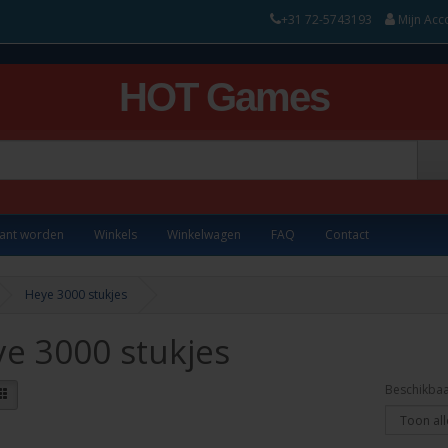
+31 72-5743193
Mijn Acc
HOT Games
lant worden
Winkels
Winkelwagen
FAQ
Contact
Heye 3000 stukjes
e 3000 stukjes
Beschikbaa