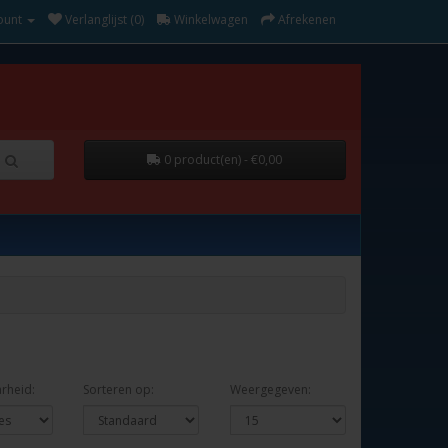
ount
Verlanglijst (0)
Winkelwagen
Afrekenen
0 product(en) - €0,00
rheid:
Sorteren op:
Weergegeven: