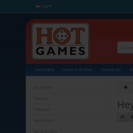
Taal
Startpagina
Nieuw in de shop
Bezoek ons
K
Basketbal
Voetbal
Hey
Volleybal
Racketsport
Jeu de boules