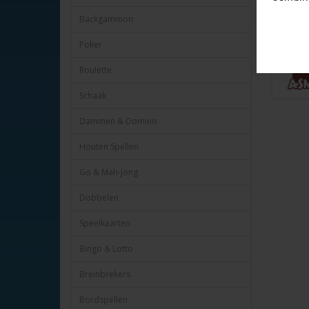
Backgammon
Poker
Roulette
Schaak
Dammen & Domino
Houten Spellen
Go & Mah-Jong
Dobbelen
Speelkaarten
Bingo & Lotto
Breinbrekers
Bordspellen