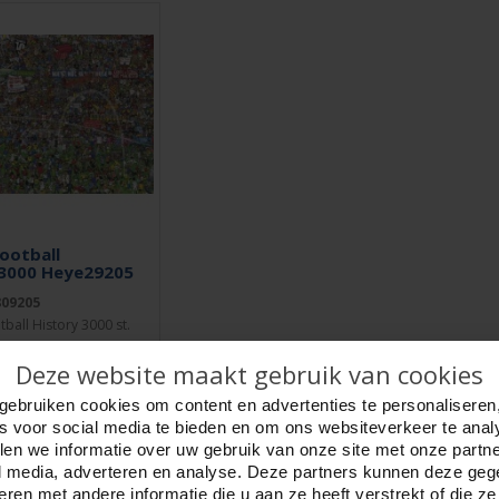
Football
3000 Heye29205
809205
tball History 3000 st.
e EditieArtist, Alex
Deze website maakt gebruik van cookies
erie Mishmash Cartoon.
gebruiken cookies om content en advertenties te personaliseren
es voor social media te bieden en om ons websiteverkeer te anal
en we informatie over uw gebruik van onze site met onze partn
TELLEN
l media, adverteren en analyse. Deze partners kunnen deze ge
ren met andere informatie die u aan ze heeft verstrekt of die z