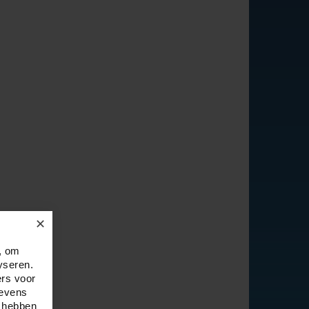
✕
, om
yseren.
ers voor
gevens
e hebben