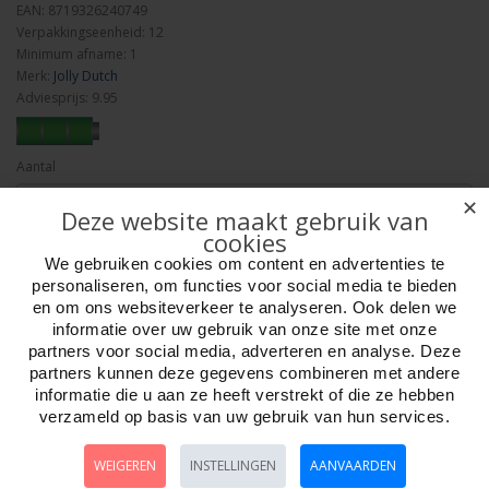
EAN: 8719326240749
Verpakkingseenheid: 12
Minimum afname: 1
Merk:
Jolly Dutch
Adviesprijs: 9.95
Aantal
✕
Deze website maakt gebruik van
cookies
Bestellen
We gebruiken cookies om content en advertenties te
personaliseren, om functies voor social media te bieden
en om ons websiteverkeer te analyseren. Ook delen we
Omschrijving
Foto hoge resolutie
Details
informatie over uw gebruik van onze site met onze
partners voor social media, adverteren en analyse. Deze
Hot Potato!- Kaartspel JD
partners kunnen deze gegevens combineren met andere
In dit unieke aardappelkaartspel boek je winst door het overwinnen van
informatie die u aan ze heeft verstrekt of die ze hebben
slijmerige slakken, vette frituurpannen en woeste aardappelstampers.
verzameld op basis van uw gebruik van hun services.
Hot Potato! is een twee- tot vierpersoonskaartspel. In vijftien minuten
kom je verschillende aardappelvreters tegen: van een ‘furious fryer’ tot
WEIGEREN
INSTELLINGEN
AANVAARDEN
een ‘nasty knife’ en van een ‘slimy slug’ tot een ‘sneaky slicer’. Het doel van