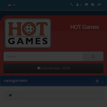
HOT Games
0 product(en) - €0,00
categorieën