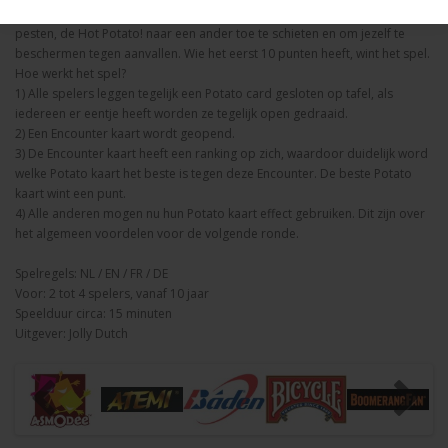
het spel is om tactisch je overwinning te boeken: door de anderen te
pesten, de Hot Potato! naar een ander toe te schieten en om jezelf te
beschermen tegen aanvallen. Wie het eerst 10 punten heeft, wint het spel.
Hoe werkt het spel?
1) Alle spelers leggen tegelijk een Potato card gesloten op tafel, als
iedereen er eentje heeft worden ze tegelijk open gedraaid.
2) Een Encounter kaart wordt geopend.
3) De Encounter kaart heeft een ranking op zich, waardoor duidelijk word
welke Potato kaart het beste is tegen deze Encounter. De beste Potato
kaart wint een punt.
4) Alle anderen mogen nu hun Potato kaart effect gebruiken. Dit zijn over
het algemeen voordelen voor de volgende ronde.
Spelregels: NL / EN / FR / DE
Voor: 2 tot 4 spelers, vanaf 10 jaar
Speelduur circa: 15 minuten
Uitgever: Jolly Dutch