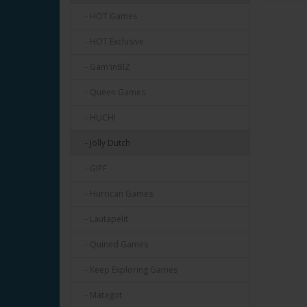
- HOT Games
- HOT Exclusive
- Gam'inBIZ
- Queen Games
- HUCH!
- Jolly Dutch
- GIPF
- Hurrican Games
- Lautapelit
- Quined Games
- Keep Exploring Games
- Matagot