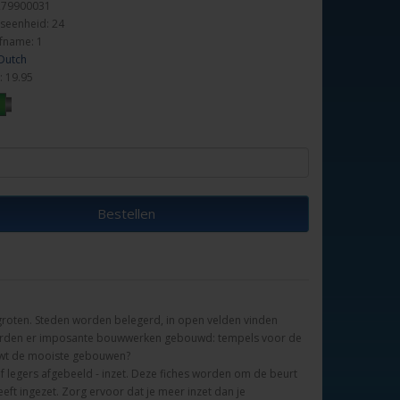
279900031
seenheid: 24
fname: 1
 Dutch
: 19.95
Bestellen
rgroten. Steden worden belegerd, in open velden vinden
 worden er imposante bouwwerken gebouwd: tempels voor de
ouwt de mooiste gebouwen?
of legers afgebeeld - inzet. Deze fiches worden om de beurt
eft ingezet. Zorg ervoor dat je meer inzet dan je