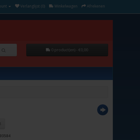
ount
Verlanglijst (0)
Winkelwagen
Afrekenen
0 product(en) - €0,00
93584