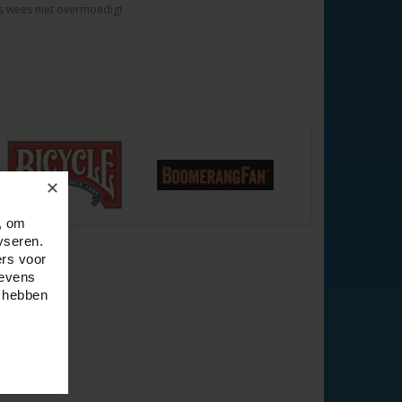
dus wees niet overmoedig!
✕
, om
yseren.
ers voor
gevens
e hebben