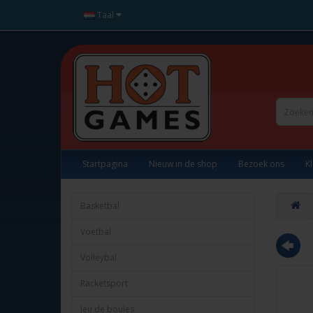
Taal
Startpagina
Nieuw in de shop
Bezoek ons
K
Basketbal
Voetbal
Volleybal
Racketsport
Jeu de boules