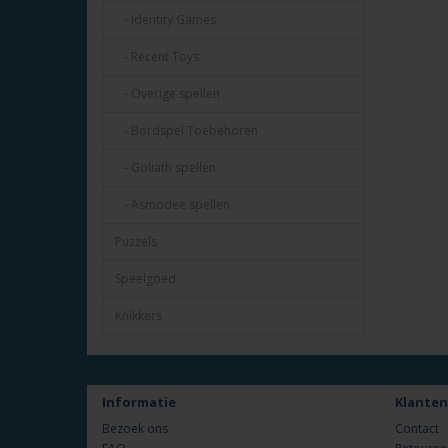
- Identity Games
- Recent Toys
- Overige spellen
- Bordspel Toebehoren
- Goliath spellen
- Asmodee spellen
Puzzels
Speelgoed
Knikkers
Informatie
Klanten
Bezoek ons
Contact