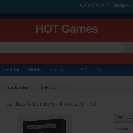
+31 72-5743193
Mijn Acc
HOT Games
lant worden
Winkels
Winkelwagen
FAQ
Contact
Bordspellen
Jolly Dutch
Battles & Builders - Kaartspel - GF
Artikelnr:
7