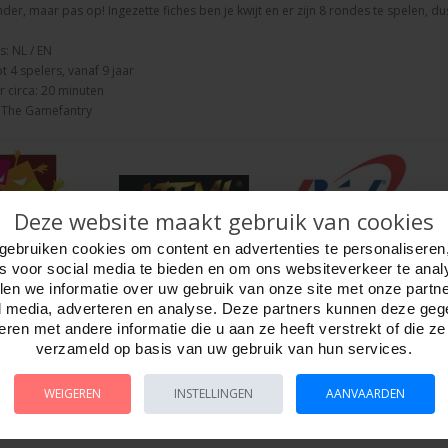
der, maar pas op! Ingezette fiches ben je kwijt en er zijn 8 rondes te spelen, 
s: NL / EN
t 4 spelers, vanaf 9 jaar
 circa: 20 minuten
: The Gamefantry
Deze website maakt gebruik van cookies
gebruiken cookies om content en advertenties te personaliseren
es voor social media te bieden en om ons websiteverkeer te anal
en we informatie over uw gebruik van onze site met onze partn
l media, adverteren en analyse. Deze partners kunnen deze ge
ren met andere informatie die u aan ze heeft verstrekt of die z
verzameld op basis van uw gebruik van hun services.
WEIGEREN
INSTELLINGEN
AANVAARDEN