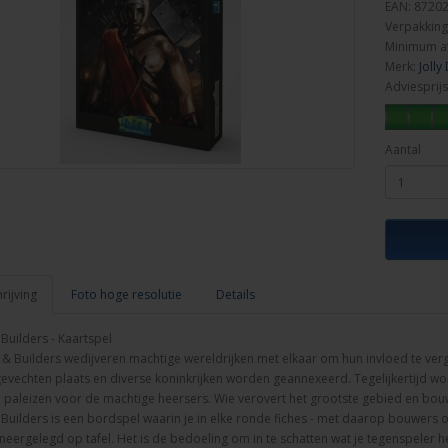
EAN: 8720
Verpakking
Minimum a
Merk:
Jolly
Adviesprijs
Aantal
ijving
Foto hoge resolutie
Details
 Builders - Kaartspel
s & Builders wedijveren machtige wereldrijken met elkaar om hun invloed te ve
gevechten plaats en diverse koninkrijken worden geannexeerd. Tegelijkertijd
 paleizen voor de machtige heersers. Wie verovert het grootste gebied en b
 Builders is een bordspel waarin je in elke ronde fiches - met daarop bouwers 
neergelegd op tafel. Het is de bedoeling om in te schatten wat je tegenspeler he