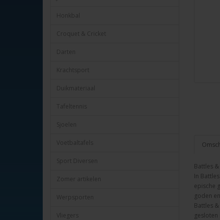
Honkbal
Croquet & Cricket
Darten
Krachtsport
Duikmateriaal
Tafeltennis
Sjoelen
Voetbaltafels
Omschr
Sport Diversen
Battles &
In Battle
Zomer artikelen
epische 
goden en
Werpsporten
Battles &
Vliegers
gesloten 