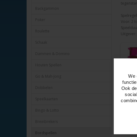
tegenstan
Backgammon
Spelregel
Poker
Voor: 2 to
Speelduur
Roulette
Uitgever
Schaak
Dammen & Domino
Houten Spellen
We 
Go & Mah-Jong
functi
Dobbelen
Ook del
socia
Speelkaarten
combine
Bingo & Lotto
Breinbrekers
Bordspellen